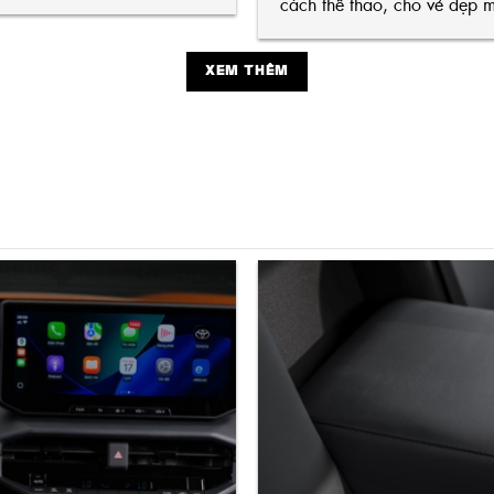
cách thể thao, cho vẻ đẹp 
XEM THÊM