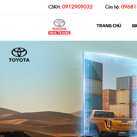
0912909032
09681
CSKH:
Cứu hộ:
TRANG CHỦ
GI