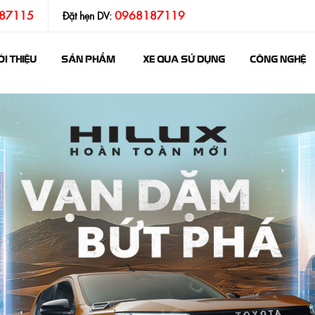
87115
0968187119
Đặt hẹn DV:
ỚI THIỆU
SẢN PHẨM
XE QUA SỬ DỤNG
CÔNG NGHỆ