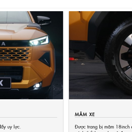
MÂM XE
đầy uy lực.
Được trang bị mâm 18inch