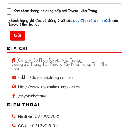
Xác nhận thông tin cung cấp với Toyota Nha Trang.
Khách hàng đã đọc và đồng ý với các
quy định và chính sách
của
Toyota Nha Trang.
Gửi
ĐỊA CHỈ
Công ty Cổ Phần Toyota Nha Trang:
Đường 23 Tháng 10, Phường Tây Nha Trang, Tỉnh Khánh
Hòa
cskh.1@toyotanhatrang.com.vn
http://www.toyotanhatrang.com.vn
/toyotanhatrang
ĐIỆN THOẠI
0912909032
Hotline:
0912909032
CSKH: