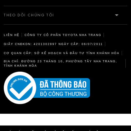
CSKH: 0912909032
GIỚI THIỆU
KM5 ĐƯỜNG 23/10 - VĨNH HIỆP - NHA TRANG - KHÁNH HÒA
THEO DÕI CHÚNG TÔI
CỨU HỘ: 0968187115
TIN TỨC
LIÊN HỆ
CÔNG TY CỔ PHẦN TOYOTA NHA TRANG
ĐẶT HẸN DV: 0968187119
CÂU CHUYỆN DELIGHT
GIẤY CNĐKDN: 4201302897 NGÀY CẤP: 06/07/2011
CƠ QUAN CẤP: SỞ KẾ HOẠCH VÀ ĐẦU TƯ TỈNH KHÁNH HÒA
CHÍNH SÁCH & ĐIỀU KHOẢN
ĐỊA CHỈ: ĐƯỜNG 23 THÁNG 10, PHƯỜNG TÂY NHA TRANG,
TỈNH KHÁNH HÒA
CHÍNH SÁCH BẢO MẬT THÔNG TIN CÁ NHÂN