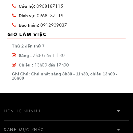
0968187115
Cứu hộ:
0968187119
Dich vụ:
0912909037
Bảo hiểm:
GIỜ LÀM VIỆC
Thứ 2 đến thứ 7
7h30 đến 11h30
Sáng :
13h00 đến 17h00
Chiều :
Ghi Chú: Chủ nhật sáng 8h30 - 11h30, chiều 13h00 -
16h00
LIÊN HỆ NHANH
HOTLINE: 0912909032
DANH MỤC KHÁC