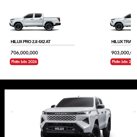
HILUX PRO 2.8 4X2 AT
HILUX TRAILH
706,000,000
903,000,00
Phiên bản 2026
Phiên bản 202