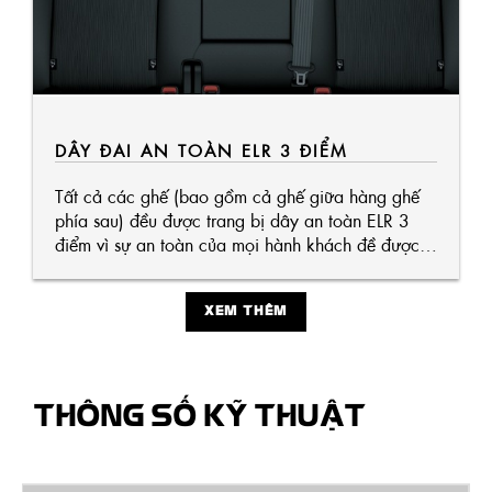
DÂY ĐAI AN TOÀN ELR 3 ĐIỂM
Tất cả các ghế (bao gồm cả ghế giữa hàng ghế
phía sau) đều được trang bị dây an toàn ELR 3
điểm vì sự an toàn của mọi hành khách đề được
quan tâm tỉ mỉ bởi HILUX.
XEM THÊM
THÔNG SỐ KỸ THUẬT