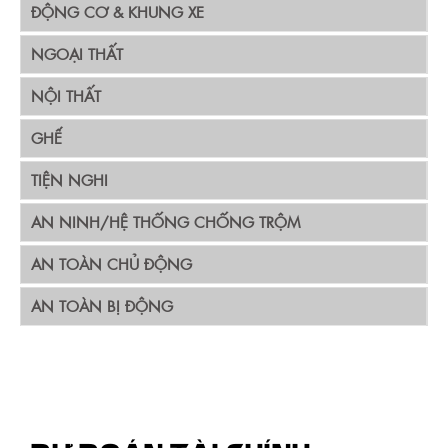
ĐỘNG CƠ & KHUNG XE
NGOẠI THẤT
NỘI THẤT
GHẾ
TIỆN NGHI
AN NINH/HỆ THỐNG CHỐNG TRỘM
AN TOÀN CHỦ ĐỘNG
AN TOÀN BỊ ĐỘNG