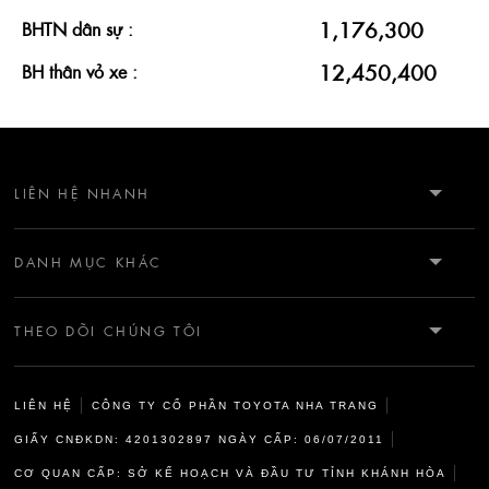
1,176,300
BHTN dân sự :
12,450,400
BH thân vỏ xe :
LIÊN HỆ NHANH
HOTLINE: 0912909032
DANH MỤC KHÁC
CSKH: 0912909032
GIỚI THIỆU
KM5 ĐƯỜNG 23/10 - VĨNH HIỆP - NHA TRANG - KHÁNH HÒA
THEO DÕI CHÚNG TÔI
CỨU HỘ: 0968187115
TIN TỨC
LIÊN HỆ
CÔNG TY CỔ PHẦN TOYOTA NHA TRANG
ĐẶT HẸN DV: 0968187119
CÂU CHUYỆN DELIGHT
GIẤY CNĐKDN: 4201302897 NGÀY CẤP: 06/07/2011
CƠ QUAN CẤP: SỞ KẾ HOẠCH VÀ ĐẦU TƯ TỈNH KHÁNH HÒA
CHÍNH SÁCH & ĐIỀU KHOẢN