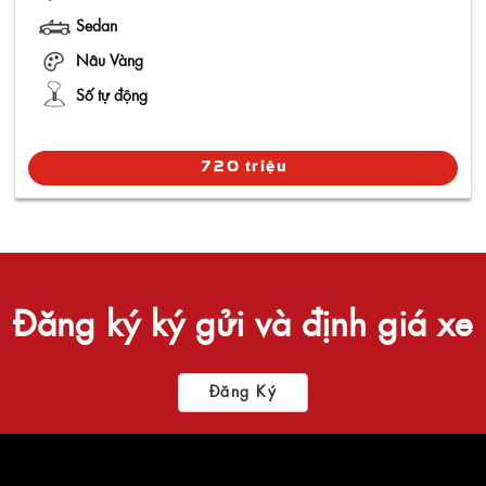
Sedan
Nâu Vàng
Số tự động
720 triệu
Đăng ký ký gửi và định giá xe
Đăng Ký