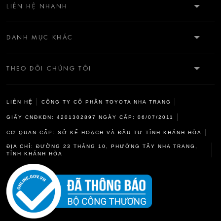
LIÊN HỆ NHANH
HOTLINE: 0912909032
DANH MỤC KHÁC
CSKH: 0912909032
GIỚI THIỆU
KM5 ĐƯỜNG 23/10 - VĨNH HIỆP - NHA TRANG - KHÁNH HÒA
THEO DÕI CHÚNG TÔI
CỨU HỘ: 0968187115
TIN TỨC
LIÊN HỆ
CÔNG TY CỔ PHẦN TOYOTA NHA TRANG
ĐẶT HẸN DV: 0968187119
CÂU CHUYỆN DELIGHT
GIẤY CNĐKDN: 4201302897 NGÀY CẤP: 06/07/2011
CƠ QUAN CẤP: SỞ KẾ HOẠCH VÀ ĐẦU TƯ TỈNH KHÁNH HÒA
CHÍNH SÁCH & ĐIỀU KHOẢN
ĐỊA CHỈ: ĐƯỜNG 23 THÁNG 10, PHƯỜNG TÂY NHA TRANG,
TỈNH KHÁNH HÒA
CHÍNH SÁCH BẢO MẬT THÔNG TIN CÁ NHÂN